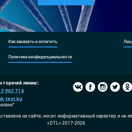
Как заказать и оплатить
Лиц
Политика конфиденциальности
 горячей линии::
12 962 714
k-test.kg
елано"
ставлена на сайте, носит информативный характер и не яв
«DTL» 2017-2026