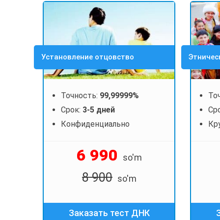
Установление отцовство
Этничес
Точность:
99,99999%
То
Срок:
3-5 дней
Ср
Конфиденциально
Кр
6 990
so'm
8 900
so'm
Заказать тест ДНК