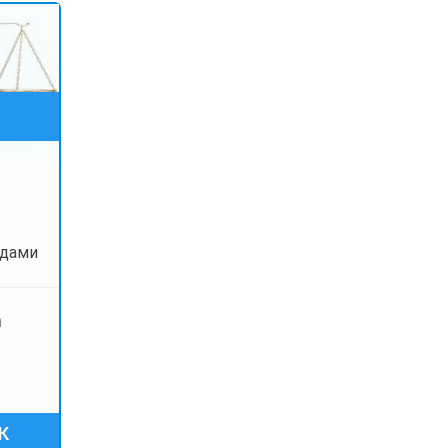
удами
m
К