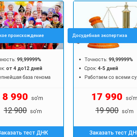
кое происхождение
Досудебная экспертиза
чность:
99,99999%
Точность:
99,99999%
ок:
от 4 до12 дней
Срок:
4-5 дней
упнейшая база генома
Работаем со всеми с
8 990
17 990
so'm
so'
12 900
19 900
so'm
so'm
Заказать тест ДНК
Заказать тест ДН