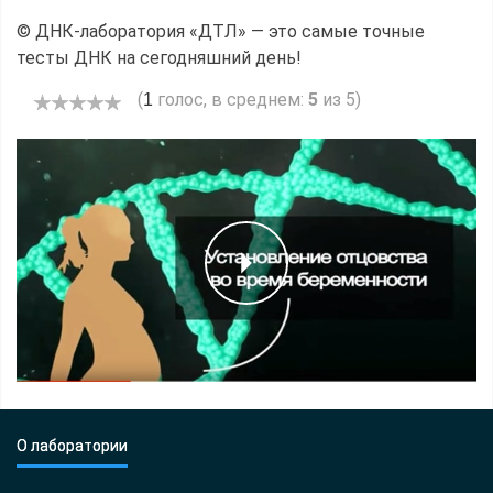
© ДНК-лаборатория «ДТЛ» — это самые точные
тесты ДНК на сегодняшний день!
(
голос, в среднем:
5
из 5)
1
О лаборатории