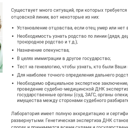
Существует много ситуаций, при которых требуется
отцовской линии, вот некоторые из них:
Установление отцовства, если отец умер или нет
Необходимость узнать родство по линии (дядя, де
троюродное родство и т.д.);
Назначение опекунства;
В целях иммиграции в другое государство;
Тест на генеалогию, чтобы узнать, кто были Ваши
Для наиболее точного определения дальнего родст
Необходимо официальное экспертное заключение,
проведение судебно-медицинской ДНК экспертиз
государственные органы (суд, ЗАГС, органы опеки,
имущества между сторонами судебного разбирате
Лаборатория имеет полную аккредитацию и сертифи
развернутыми. Генетическая экспертиза ДНК стано
спорах и принимается всеми судами и государстве