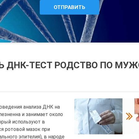
Ь ДНК-ТЕСТ РОДСТВО ПО МУ
оведения анализа ДНК на
лезненна и занимает около
торый используют в
я ротовой мазок при
льного эпителия), в народе