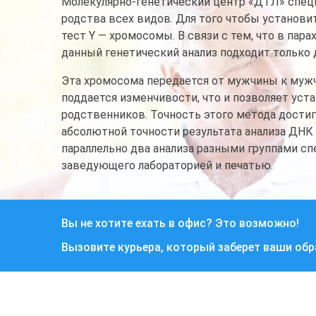
Молекулярно-генетический центр «ДТЛ» специ
родства всех видов. Для того чтобы установ
тест Y — хромосомы. В связи с тем, что в пара
данный генетический анализ подходит только 
Эта хромосома передается от мужчины к мужчи
поддается изменчивости, что и позволяет уст
родственников. Точность этого метода достиг
абсолютной точности результата анализа ДНК
параллельно два анализа разными группами с
заведующего лабораторией и печатью.
Вы не хотите ехать в офис? Это возможно!
Вызовите курьера, который заберет ваши об