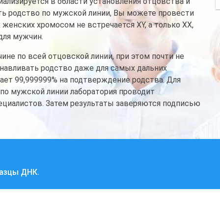
ализируется в области установления отцовства и
ить родство по мужской линии, Вы можете провести
х женских хромосом не встречается XY, а только XX,
для мужчин.
не по всей отцовской линии, при этом почти не
анавливать родство даже для самых дальних
ает 99,999999% на подтверждение родства. Для
 по мужской линии лаборатория проводит
пециалистов. Затем результаты заверяются подписью
разцы ДНК.