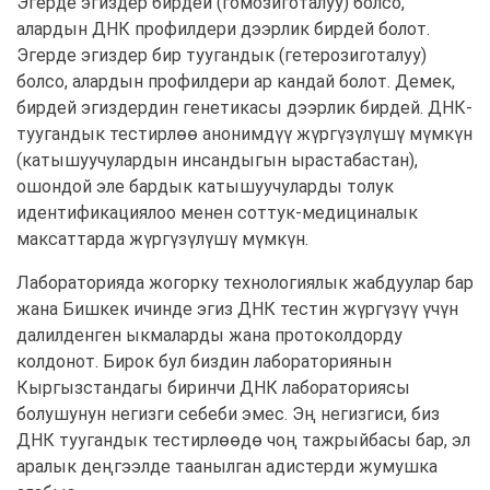
Эгерде эгиздер бирдей (гомозиготалуу) болсо,
алардын ДНК профилдери дээрлик бирдей болот.
Эгерде эгиздер бир туугандык (гетерозиготалуу)
болсо, алардын профилдери ар кандай болот. Демек,
бирдей эгиздердин генетикасы дээрлик бирдей. ДНК-
туугандык тестирлөө анонимдүү жүргүзүлүшү мүмкүн
(катышуучулардын инсандыгын ырастабастан),
ошондой эле бардык катышуучуларды толук
идентификациялоо менен соттук-медициналык
максаттарда жүргүзүлүшү мүмкүн.
Лабораторияда жогорку технологиялык жабдуулар бар
жана Бишкек ичинде эгиз ДНК тестин жүргүзүү үчүн
далилденген ыкмаларды жана протоколдорду
колдонот. Бирок бул биздин лабораториянын
Кыргызстандагы биринчи ДНК лабораториясы
болушунун негизги себеби эмес. Эң негизгиси, биз
ДНК туугандык тестирлөөдө чоң тажрыйбасы бар, эл
аралык деңгээлде таанылган адистерди жумушка