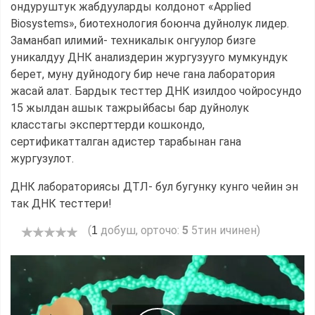
ондуруштук жабдууларды колдонот «Applied
Biosystems», биотехнология боюнча дуйнолук лидер.
Заманбап илимий- техникалык онгуулор бизге
уникалдуу ДНК анализдерин жургузууго мумкундук
берет, муну дуйнодогу бир нече гана лаборатория
жасай алат. Бардык тесттер ДНК изилдоо чойросундо
15 жылдан ашык тажрыйбасы бар дуйнолук
класстагы эксперттерди кошкондо,
сертификатталган адистер тарабынан гана
жургузулот.
ДНК лабораториясы ДТЛ- бул бугунку кунго чейин эн
так ДНК тесттери!
(
добуш, орточо:
5
5тин ичинен)
1