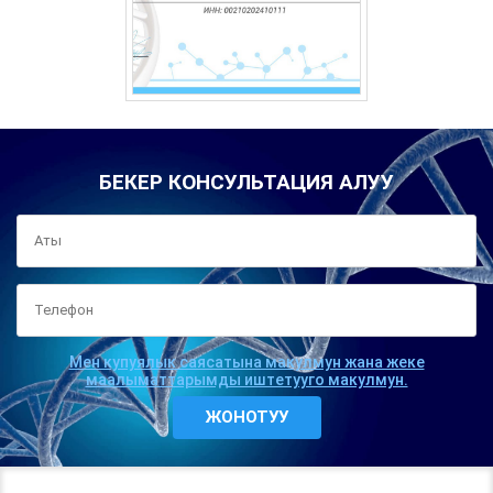
БЕКЕР КОНСУЛЬТАЦИЯ АЛУУ
Мен купуялык саясатына макулмун жана жеке
маалыматтарымды иштетууго макулмун.