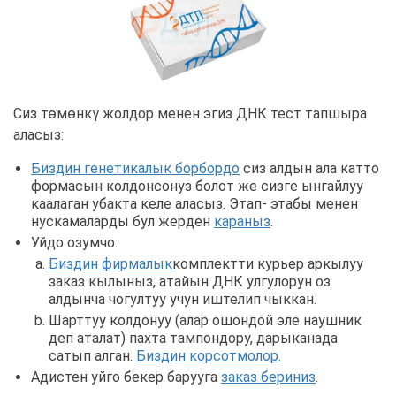
Сиз төмөнкү жолдор менен эгиз ДНК тест тапшыра
аласыз:
Биздин генетикалык борбордо
сиз алдын ала катто
формасын колдонсонуз болот же сизге ынгайлуу
каалаган убакта келе аласыз. Этап- этабы менен
нускамаларды бул жерден
караныз
.
Уйдо озумчо.
Биздин фирмалык
комплектти курьер аркылуу
заказ кылыныз, атайын ДНК улгулорун оз
алдынча чогултуу учун иштелип чыккан.
Шарттуу колдонуу (алар ошондой эле наушник
деп аталат) пахта тампондору, дарыканада
сатып алган.
Биздин корсотмолор.
Адистен уйго бекер барууга
заказ бериниз
.