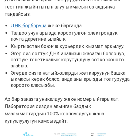
тесттин жыйнтыгын алуу ыкмасын оз алдынча
тандайсыз:
ДНК борборуна
жеке барганда.
Талдоо учун арызда корсотулгон электрондук
почта дарегине ылайык.
Кыргызстан боюнча курьердик кызмат аркылуу.
Эгер сиз соттук ДНК анализин жасаган болсонуз,
соттук- генетикалык корутундуну сотко жоното
алабыз.
Эгерде сизге натыйжаларды жеткируунун башка
ыкмасы керек болсо, анда аны арызды толтурууда
корсото аласызбы.
Ар бир заказга уникалдуу жеке номер ыйгарылат.
Лаборатория сизден алынган бардык
маалыматтардын 100% коопсуздугун жана
купуялуулугун камсыздайт.