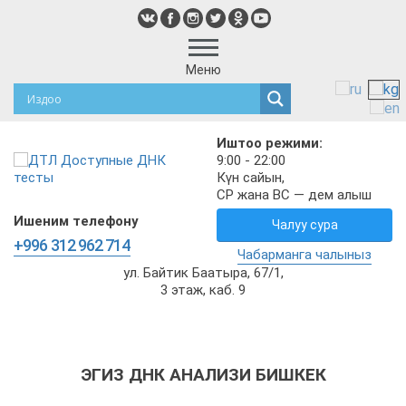
Меню
Иштоо режими:
9:00 - 22:00
Күн сайын,
СР жана ВС — дем алыш
Ишеним телефону
Чалуу сура
+996 312 962 714
Чабарманга чалыныз
ул. Байтик Баатыра, 67/1,
3 этаж, каб. 9
ЭГИЗ ДНК АНАЛИЗИ БИШКЕК