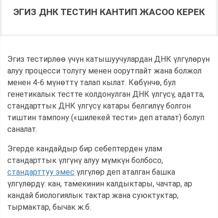
ЭГИЗ ДНК ТЕСТИН КАНТИП ЖАСОО КЕРЕК
Эгиз тестирлөө үчүн катышуучулардан ДНК үлгүлөрүн
алуу процесси толугу менен оорутпайт жана болжол
менен 4-6 мүнөттү талап кылат. Көбүнчө, бул
генетикалык тестте колдонулган ДНК үлгүсү, адатта,
стандарттык ДНК үлгүсү катары белгилүү болгон
тиштин тампону («шилекей тести» деп аталат) болуп
саналат.
Эгерде кандайдыр бир себептерден улам
стандарттык үлгүнү алуу мүмкүн болбосо,
стандарттуу эмес
үлгүлөр деп аталган башка
үлгүлөрдү: кан, тамекинин калдыктары, чачтар, ар
кандай биологиялык тактар ​​жана суюктуктар,
тырмактар, бычак ж.б.