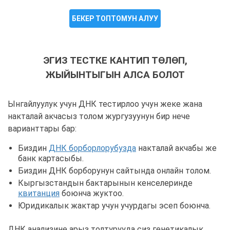
БЕКЕР ТОПТОМУН АЛУУ
ЭГИЗ ТЕСТКЕ КАНТИП ТӨЛӨП,
ЖЫЙЫНТЫГЫН АЛСА БОЛОТ
Ынгайлуулук учун ДНК тестирлоо учун жеке жана
накталай акчасыз толом жургузуунун бир нече
варианттары бар:
Биздин
ДНК борборлорубузда
накталай акчабы же
банк картасыбы.
Биздин ДНК борборунун сайтында онлайн толом.
Кыргызстандын бактарынын кенселеринде
квитанция
боюнча жуктоо.
Юридикалык жактар учун учурдагы эсеп боюнча.
ДНК анализине арыз толтурууда сиз генетикалык