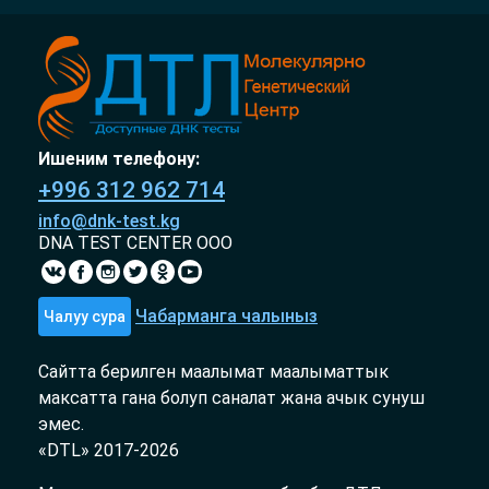
Ишеним телефону:
+996 312 962 714
info@dnk-test.kg
DNA TEST CENTER ООО
Чабарманга чалыныз
Чалуу сура
Сайтта берилген маалымат маалыматтык
максатта гана болуп саналат жана ачык сунуш
эмес.
«DTL» 2017-2026