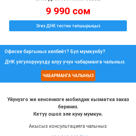
9 990 сом
Эгиз ДНК тестин тапшырыңыз
Офиске баргыныз келбейт? Бул мумкунбу?
ДНК улгулорунузду алуу учун чабарманга чалыныз.
ЧАБАРМАНГА ЧАЛЫНЫЗ
Уйунузго же кенсенизге мобилдик кызматка заказ
бериниз.
Кетуу ошол эле куну мумкун.
Акысыз консультацияга чалыныз: