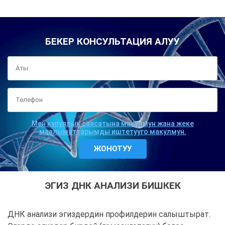
БЕКЕР КОНСУЛЬТАЦИЯ АЛУУ
Мен купуялык саясатына макулмун жана жеке
маалыматтарымды иштетууго макулмун.
ЭГИЗ ДНК АНАЛИЗИ БИШКЕК
ДНК анализи эгиздердин профилдерин салыштырат.