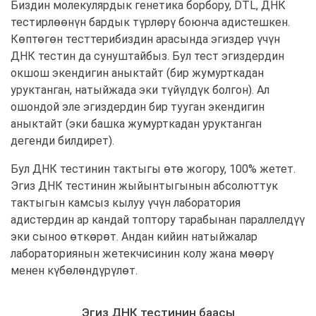
Биздин молекулярдык генетика борбору, DTL, ДНК
тестирлөөнүн бардык түрлөрү боюнча адистешкен.
Көптөгөн тесттерибиздин арасында эгиздер үчүн
ДНК тестин да сунуштайбыз. Бул тест эгиздердин
окшош экендигин аныктайт (бир жумурткадан
уруктанган, натыйжада эки түйүлдүк болгон). Ал
ошондой эле эгиздердин бир тууган экендигин
аныктайт (эки башка жумурткадан уруктанган
дегенди билдирет).
Бул ДНК тестинин тактыгы өтө жогору, 100% жетет.
Эгиз ДНК тестинин жыйынтыгынын абсолюттук
тактыгын камсыз кылуу үчүн лаборатория
адистердин ар кандай топтору тарабынан параллелдүү
эки сыноо өткөрөт. Андан кийин натыйжалар
лабораториянын жетекчисинин колу жана мөөрү
менен күбөлөндүрүлөт.
Эгиз ДНК тестинин баасы