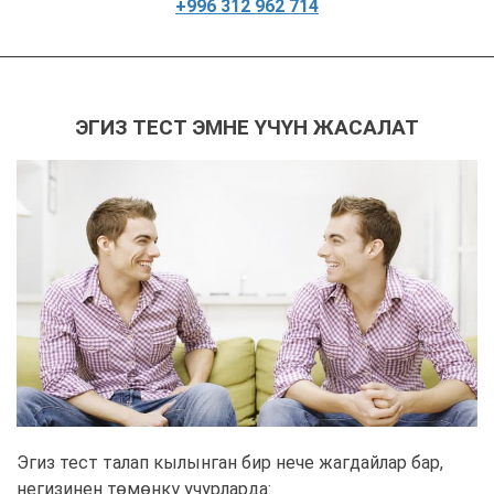
+996 312 962 714
ЭГИЗ ТЕСТ ЭМНЕ ҮЧҮН ЖАСАЛАТ
Эгиз тест талап кылынган бир нече жагдайлар бар,
негизинен төмөнкү учурларда: