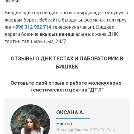
алабыз.
Биздин адистер сиздин өзгөчө кырдаалды түшүнүүгө
жардам берет. Вебсайтыбыздагы форманы толтуруу
же
+996 312 962 714
телефонуна чалып, Бишкек
дареги боюнча
акысыз кеңеш
алыңыз жана ДНК
тестин тапшырыңыз, 24/7.
ОТЗЫВЫ О ДНК ТЕСТАХ И ЛАБОРАТОРИИ В
БИШКЕК
Оставьте свой отзыв о работе молекулярно-
генетического центра "ДТЛ"
ОКСАНА А.
Блогер
Отзыв добавлен: 2018-10-18 в