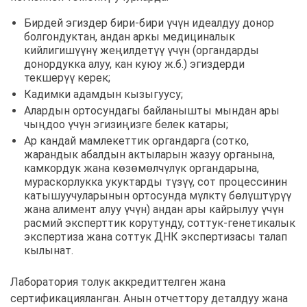
Бирдей эгиздер бири-бири үчүн идеалдуу донор
болгондуктан, андан аркы медициналык
кийлигишүүнү жеңилдетүү үчүн (органдарды
донордукка алуу, кан куюу ж.б.) эгиздерди
текшерүү керек;
Кадимки адамдын кызыгуусу;
Алардын ортосундагы байланышты мындан ары
чыңдоо үчүн эгизиңизге белек катары;
Ар кандай мамлекеттик органдарга (сотко,
жарандык абалдын актыларын жазуу органына,
камкордук жана көзөмөлчүлүк органдарына,
мураскорлукка укуктарды түзүү, сот процессинин
катышуучуларынын ортосунда мүлктү бөлүштүрүү
жана алимент алуу үчүн) андан ары кайрылуу үчүн
расмий эксперттик корутунду, соттук-генетикалык
экспертиза жана соттук ДНК экспертизасы талап
кылынат.
Лаборатория толук аккредиттелген жана
сертификацияланган. Анын отчеттору деталдуу жана